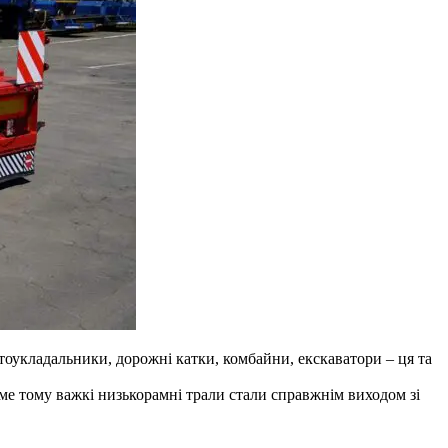
тоукладальники, дорожні катки, комбайни, екскаватори – ця та
аме тому важкі низькорамні трали стали справжнім виходом зі