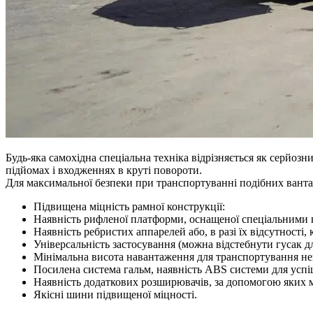
Будь-яка самохідна спеціальна техніка відрізняється як серйо
підйомах і входженнях в круті повороти.
Для максимальної безпеки при транспортуванні подібних ванта
Підвищена міцність рамної конструкції:
Наявність рифленої платформи, оснащеної спеціальними 
Наявність ребристих аппарелей або, в разі їх відсутності
Універсальність застосування (можна відстебнути гусак для
Мінімальна висота навантаження для транспортування нег
Посилена система гальм, наявність ABS системи для успі
Наявність додаткових розширювачів, за допомогою яких
Якісні шини підвищеної міцності.