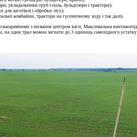
ори, укладальники труб і паль, бульдозери і трактори);
 для заготівлі і обробки лісу);
ральні комбайни, трактори на гусеничному ходу і так далі).
изькорамними з низьким центром ваги. Максимальна вантажопідйом
іки, на один трал можна загнати до 3 одиниць самохідного устатк