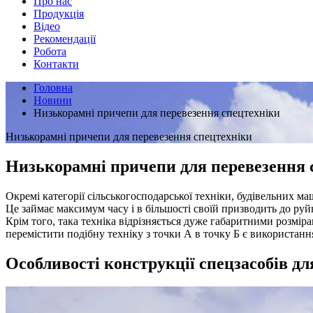
Про нас
Продукція
Відео
Рекомендації
Робота
Контакти
Головна
Новини
Низькорамні причепи для перевезення спецтехніки
Низькорамні причепи для перевезення спецтехніки
Низькорамні причепи для перевезення 
Окремі категорії сільськогосподарської техніки, будівельних м
Це займає максимум часу і в більшості своїй призводить до р
Крім того, така техніка відрізняється дуже габаритними розмі
перемістити подібну техніку з точки А в точку Б є використанн
Особливості конструкції спецзасобів дл