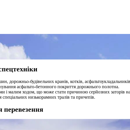
спецтехніки
ашин, дорожньо-будівельних кранів, котків, асфальтоукладальникі
уйнування асфальто-бетонного покриття дорожнього полотна.
рами і малим ходом, що може стати причиною серйозних заторів 
я спеціальних низькорамних тралів та причепів.
я перевезення