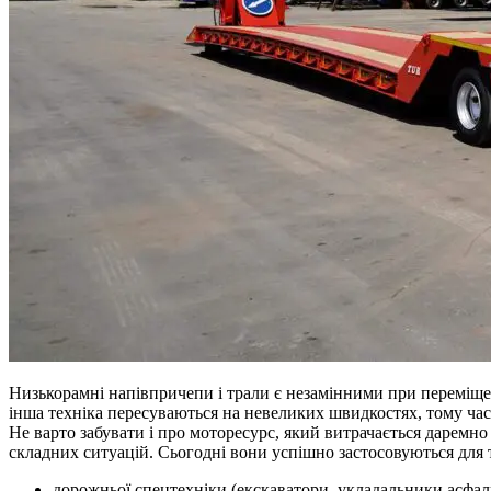
Низькорамні напівпричепи і трали є незамінними при переміщен
інша техніка пересуваються на невеликих швидкостях, тому ча
Не варто забувати і про моторесурс, який витрачається даремно
складних ситуацій. Сьогодні вони успішно застосовуються для
дорожньої спецтехніки (екскаватори, укладальники асфальт