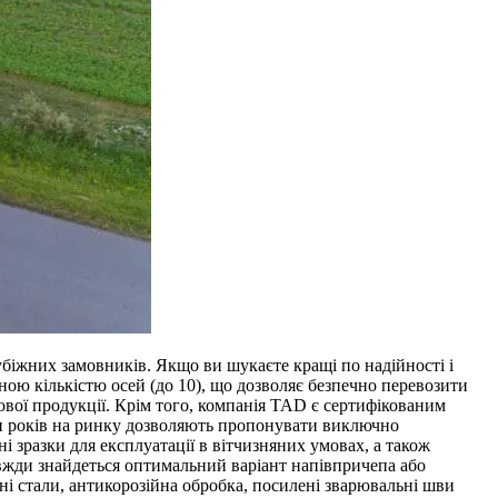
біжних замовників. Якщо ви шукаєте кращі по надійності і
ою кількістю осей (до 10), що дозволяє безпечно перевозити
тової продукції. Крім того, компанія TAD є сертифікованим
тки років на ринку дозволяють пропонувати виключно
і зразки для експлуатації в вітчизняних умовах, а також
вжди знайдеться оптимальний варіант напівпричепа або
ні стали, антикорозійна обробка, посилені зварювальні шви