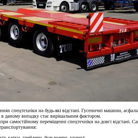
нях спецтехніки на будь-які відстані. Гусеничні машини, асфаль
с в даному випадку стає вирішальним фактором.
 при самостійному переміщенні спецтехніки на довгі відстані. С
 транспортування:
у, катки, грейдери, бульдозери, крани);