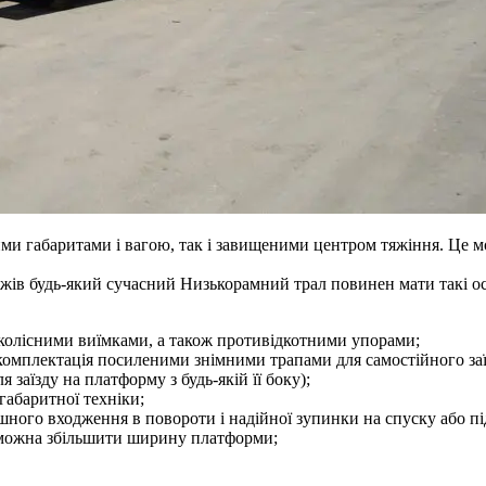
зними габаритами і вагою, так і завищеними центром тяжіння. Це
жів будь-який сучасний Низькорамний трал повинен мати такі ос
колісними виїмками, а також противідкотними упорами;
, комплектація посиленими знімними трапами для самостійного заї
 заїзду на платформу з будь-якій її боку);
абаритної техніки;
шного входження в повороти і надійної зупинки на спуску або пі
 можна збільшити ширину платформи;