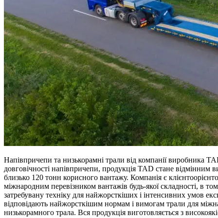
Напівпричепи та низькорамні трали від компанії виробника TAD
довговічності напівпричепи, продукція TAD стане відмінним в
близько 120 тонн корисного вантажу. Компанія є клієнтоорієнто
міжнародним перевізником вантажів будь-якої складності, в то
затребувану техніку для найжорсткіших і інтенсивних умов експ
відповідають найжорсткішим нормам і вимогам трали для міжна
низькорамного трала. Вся продукція виготовляється з високояк