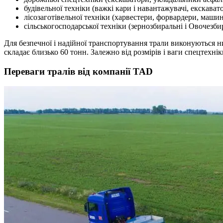
будівельної техніки (важкі кари і навантажувачі, екскават
лісозаготівельної техніки (харвестери, форвардери, машини
сільськогосподарської техніки (зернозбиральні і Овочезби
Для безпечної і надійної транспортування трали виконуються н
складає близько 60 тонн. Залежно від розмірів і ваги спецтехн
Переваги тралів від компанії TAD