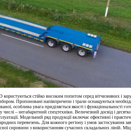
 користуються стійко високим попитом серед вітчизняних і зару
ибором. Пропоновані напівпричепи і трали оснащуються необхідн
ваної, особлива увага приділяється якості і функціональності го
му числі – негабаритний спецтехніки. Величезний досвід і деся
луатації. Модельний ряд продукції включає ефективні і практичн
родних перевезень. Для кожного регіону і умов застосування за
існої сировини з використанням сучасних складальних ліній. Міц