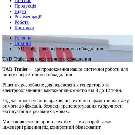
Про нас
Продукція
Відео
Рекомендації
Робота
Контакти
Головна
Новини
TAD Trailer для енергетичного обладнання
TAD Trailer для енергетичного обладнання
TAD Trailer
— це продовження нашої системної роботи для
ринку енергетичного обладнання.
Рішення розроблене для перевезення генераторів та
електрообладнання вантажопідйомністю від 8 до 12 тонн.
Під час проєктування враховано технічні параметри вантажу,
вимоги до фіксації, безпеки транспортування та зручності
експлуатації в реальних умовах.
Ми створюємо не просто техніку — ми розробляємо
інженерні рішення під конкретний бізнес-запит.