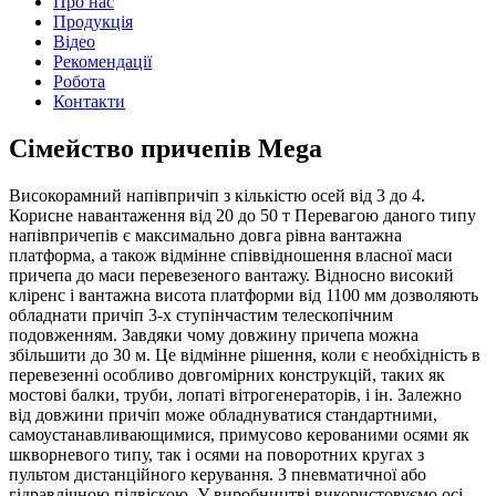
Про нас
Продукція
Відео
Рекомендації
Робота
Контакти
Сімейство причепів Mega
Високорамний напівпричіп з кількістю осей від 3 до 4.
Корисне навантаження від 20 до 50 т Перевагою даного типу
напівпричепів є максимально довга рівна вантажна
платформа, а також відмінне співвідношення власної маси
причепа до маси перевезеного вантажу. Відносно високий
кліренс і вантажна висота платформи від 1100 мм дозволяють
обладнати причіп 3-х ступінчастим телескопічним
подовженням. Завдяки чому довжину причепа можна
збільшити до 30 м. Це відмінне рішення, коли є необхідність в
перевезенні особливо довгомірних конструкцій, таких як
мостові балки, труби, лопаті вітрогенераторів, і ін. Залежно
від довжини причіп може обладнуватися стандартними,
самоустанавливающимися, примусово керованими осями як
шкворневого типу, так і осями на поворотних кругах з
пультом дистанційного керування. З пневматичної або
гідравлічною підвіскою. У виробництві використовуємо осі