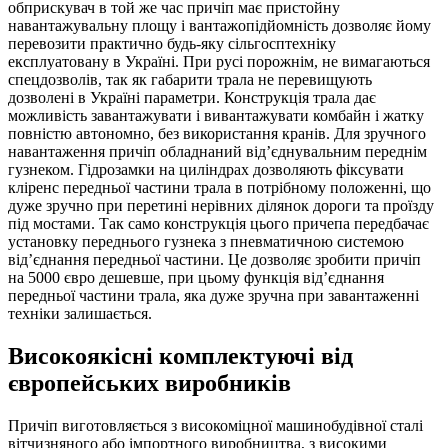
обприскувач в той же час причіп має пристойну
навантажувальну площу і вантажопідйомність дозволяє йому
перевозити практично будь-яку сільгосптехніку
експлуатовану в Україні. При русі порожнім, не вимагаються
спецдозволів, так як габарити трала не перевищують
дозволені в Україні параметри. Конструкція трала дає
можливість завантажувати і вивантажувати комбайн і жатку
повністю автономно, без використання кранів. Для зручного
навантаження причіп обладнаний від’єднувальним переднім
гузнеком. Гідрозамки на циліндрах дозволяють фіксувати
кліренс передньої частини трала в потрібному положенні, що
дуже зручно при перетині нерівних ділянок дороги та проїзду
під мостами. Так само конструкція цього причепа передбачає
установку переднього гузнека з пневматичною системою
від’єднання передньої частини. Це дозволяє зробити причіп
на 5000 євро дешевше, при цьому функція від’єднання
передньої частини трала, яка дуже зручна при завантаженні
техніки залишається.
Високоякісні комплектуючі від
європейських виробників
Причіп виготовляється з високоміцної машинобудівної сталі
вітчизняного або імпортного виробництва, з високими