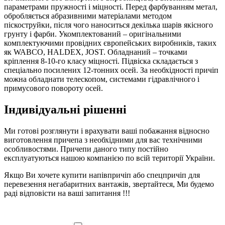
параметрами пружності і міцності. Перед фарбуванням метал,
обробляється абразивними матеріалами методом
піскоструйки, після чого наноситься декілька шарів якісного
грунту і фарби. Укомплектований – оригінальними
комплектуючими провідних європейських виробників, таких
як WABCO, HALDEX, JOST. Обладнаний – точками
кріплення 8-10-го класу міцності. Підвіска складається з
спеціально посилених 12-тонних осей. За необхідності причіп
можна обладнати телескопом, системами гідравлічного і
примусового повороту осей.
Індивідуальні рішенні
Ми готові розглянути і врахувати ваші побажання відносно
виготовлення причепа з необхідними для вас технічними
особливостями. Причепи даного типу постійно
експлуатуються нашою компанією по всій території України.
Якщо Ви хочете купити напівпричіп або cпецпричіп для
перевезення негабаритних вантажів, звертайтеся, Ми будемо
раді відповісти на ваші запитання !!!