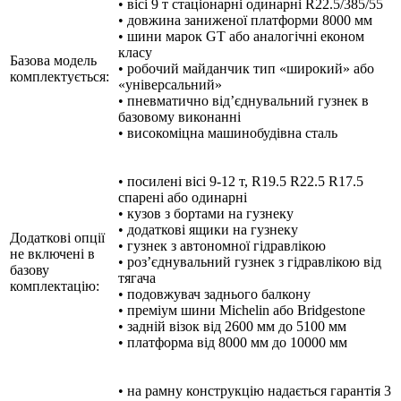
• вісі 9 т стаціонарні одинарні R22.5/385/55
• довжина заниженої платформи 8000 мм
• шини марок GT або аналогічні економ
класу
Базова модель
• робочий майданчик тип «широкий» або
комплектується:
«універсальний»
• пневматично від’єднувальний гузнек в
базовому виконанні
• високоміцна машинобудівна сталь
• посилені вісі 9-12 т, R19.5 R22.5 R17.5
спарені або одинарні
• кузов з бортами на гузнеку
• додаткові ящики на гузнеку
Додаткові опції
• гузнек з автономної гідравлікою
не включені в
• роз’єднувальний гузнек з гідравлікою від
базову
тягача
комплектацію:
• подовжувач заднього балкону
• преміум шини Michelin або Bridgestone
• задній візок від 2600 мм до 5100 мм
• платформа від 8000 мм до 10000 мм
• на рамну конструкцію надається гарантія 3