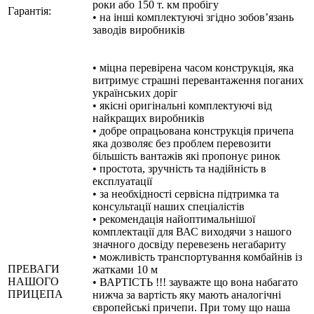
роки або 150 т. км пробігу
Гарантія:
• на інші комплектуючі згідно зобов’язань
заводів виробників
• міцна перевірена часом конструкція, яка
витримує страшні перевантаження поганих
українських доріг
• якісні оригінальні комплектуючі від
найкращих виробників
• добре опрацьована конструкція причепа
яка дозволяє без проблем перевозити
більшість вантажів які пропонує ринок
• простота, зручність та надійність в
експлуатації
• за необхідності сервісна підтримка та
консультації наших спеціалістів
• рекомендація найоптимальнішої
комплектації для ВАС виходячи з нашого
значного досвіду перевезень негабариту
• можливість транспортування комбайнів із
ПРЕВАГИ
жатками 10 м
НАШОГО
• ВАРТІСТЬ !!! зауважте що вона набагато
ПРИЦЕПА
нижча за вартість яку мають аналогічні
європейські причепи. При тому що наша