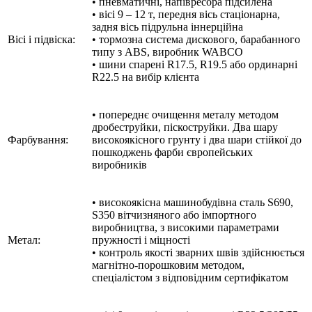
• пневматичні, напівресора підсилена
• вісі 9 – 12 т, передня вісь стаціонарна,
задня вісь підрульна іннерційна
Вісі і підвіска:
• тормозна система дискового, барабанного
типу з ABS, виробник WABCO
• шини спарені R17.5, R19.5 або ординарні
R22.5 на вибір клієнта
• попереднє очищення металу методом
дробеструйки, піскоструйки. Два шару
Фарбування:
високоякісного грунту і два шари стійкої до
пошкоджень фарби європейських
виробників
• високоякісна машинобудівна сталь S690,
S350 вітчизняного або імпортного
виробництва, з високими параметрами
Метал:
пружності і міцності
• контроль якості зварних швів здійснюється
магнітно-порошковим методом,
спеціалістом з відповідним сертифікатом