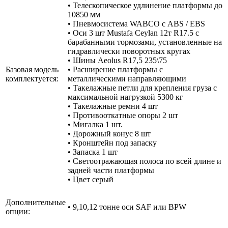
• Телескопическое удлинение платформы до
10850 мм
• Пневмосистема WABCO с ABS / EBS
• Оси 3 шт Mustafa Ceylan 12т R17.5 с
барабанными тормозами, установленные на
гидравлически поворотных кругах
• Шины Aeolus R17,5 235\75
Базовая модель
• Расширение платформы с
комплектуется:
металлическими направляющими
• Такелажные петли для крепления груза с
максимальной нагрузкой 5300 кг
• Такелажные ремни 4 шт
• Противооткатные опоры 2 шт
• Мигалка 1 шт.
• Дорожный конус 8 шт
• Кронштейн под запаску
• Запаска 1 шт
• Светоотражающая полоса по всей длине и
задней части платформы
• Цвет серый
Дополнительные
• 9,10,12 тонне оси SAF или BPW
опции: