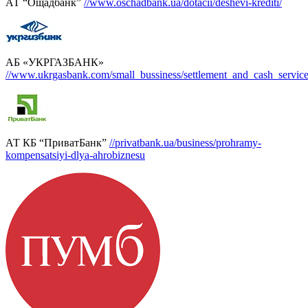
АТ “Ощадбанк”
//www.oschadbank.ua/dotacii/deshevi-krediti/
АБ «УКРГАЗБАНК»
//www.ukrgasbank.com/small_bussiness/settlement_and_cash_service
АТ КБ “ПриватБанк”
//privatbank.ua/business/prohramy-
kompensatsiyi-dlya-ahrobiznesu