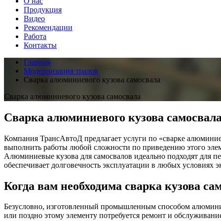
О нас
Продукция
Видео
Рекомендации
Работа
Контакты
Главная
Модернизация тралов
Сварка алюминиевого кузова самосвала
Сварка алюминиевого кузова самосвала
Сварка алюминиевого кузова самосвал
Компания ТрансАвтоД предлагает услуги по «сварке алюминиев
выполнить работы любой сложности по приведению этого эле
Алюминиевые кузова для самосвалов идеально подходят для пе
обеспечивает долговечность эксплуатации в любых условиях э
Когда вам необходима сварка кузова са
Безусловно, изготовленный промышленным способом алюминиев
или поздно этому элементу потребуется ремонт и обслуживани