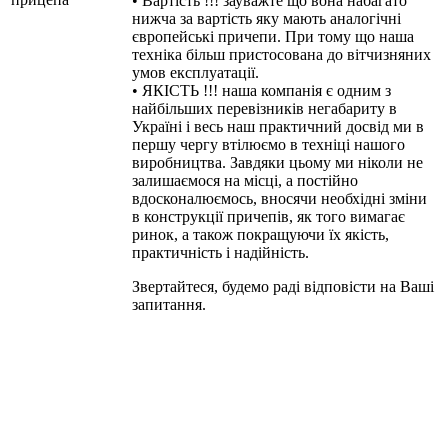
• Вартість !!! зауважте що вона набагато
нижча за вартість яку мають аналогічні
європейські причепи. При тому що наша
техніка більш пристосована до вітчизняних
умов експлуатації.
• ЯКІСТЬ !!! наша компанія є одним з
найбільших перевізників негабариту в
Україні і весь наш практичний досвід ми в
першу чергу втілюємо в техніці нашого
виробництва. Завдяки цьому ми ніколи не
залишаємося на місці, а постійно
вдосконалюємось, вносячи необхідні зміни
в конструкції причепів, як того вимагає
ринок, а також покращуючи їх якість,
практичність і надійність.
Звертайтеся, будемо раді відповісти на Ваші
запитання.