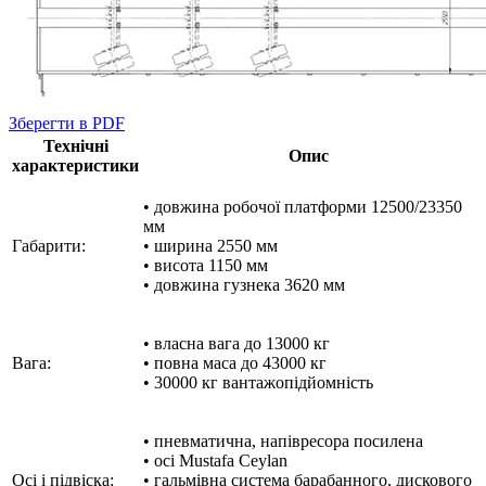
Зберегти в PDF
Технічні
Опис
характеристики
• довжина робочої платформи 12500/23350
мм
Габарити:
• ширина 2550 мм
• висота 1150 мм
• довжина гузнека 3620 мм
• власна вага до 13000 кг
Вага:
• повна маса до 43000 кг
• 30000 кг вантажопідйомність
• пневматична, напівресора посилена
• осі Mustafa Ceylan
Осі і підвіска:
• гальмівна система барабанного, дискового