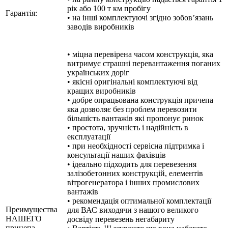
рік або 100 т км пробігу
Гарантія:
• на інші комплектуючі згідно зобов’язань
заводів виробників
• міцна перевірена часом конструкція, яка
витримує страшні перевантаження поганих
українських доріг
• якісні оригінальні комплектуючі від
кращих виробників
• добре опрацьована конструкція причепа
яка дозволяє без проблем перевозити
більшість вантажів які пропонує ринок
• простота, зручність і надійність в
експлуатації
• при необхідності сервісна підтримка і
консультації наших фахівців
• ідеально підходить для перевезення
залізобетонних конструкцій, елементів
вітрогенератора і інших промислових
вантажів
• рекомендація оптимальної комплектації
Преимущества
для ВАС виходячи з нашого великого
НАШЕГО
досвіду перевезень негабариту
прицепа