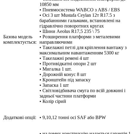
10850 мм
• Пневмосистема WABCO з ABS / EBS
• Осі 3 шт Mustafa Ceylan 12т R17.5 з
барабанними гальмами, встановлені на
гідравлічно поворотних кругах
• Шини Aeolus R17,5 235 \ 75
Базова модель
• Розширення платформи з металевими
комплектується:
направляючими
• Такелажні петлі для кріплення вантажу з
максимальним навантаженням 5300 кг
• Такелажні ремені 4 шт
• Противідкатні опори 2 шт
• Мигалка 1 шт.
• Дорожній конус 8 шт
• Кронштейн під запаску
• Запаска 1 шт
• Світловідбивача смуга по всій довжині і
задньої частини платформи
• Колір сірий
Додаткові опції:
• 9,10,12 тонні осі SAF або BPW
• на рамну конструкцію надається гарантія 1