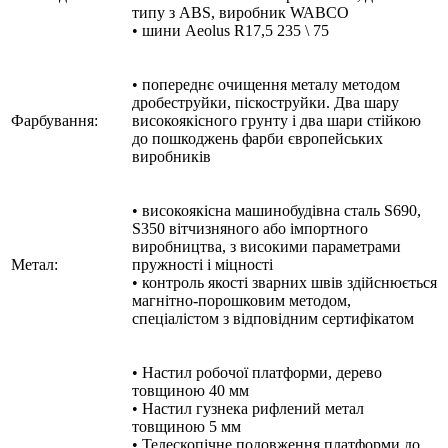
типу з ABS, виробник WABCO
• шини Aeolus R17,5 235 \ 75
• попереднє очищення металу методом
дробеструйки, піскоструйки. Два шару
Фарбування:
високоякісного грунту і два шари стійкою
до пошкоджень фарби європейських
виробників
• високоякісна машинобудівна сталь S690,
S350 вітчизняного або імпортного
виробництва, з високими параметрами
Метал:
пружності і міцності
• контроль якості зварних швів здійснюється
магнітно-порошковим методом,
спеціалістом з відповідним сертифікатом
• Настил робочої платформи, дерево
товщиною 40 мм
• Настил гузнека рифлений метал
товщиною 5 мм
• Телескопічне подовження платформи до