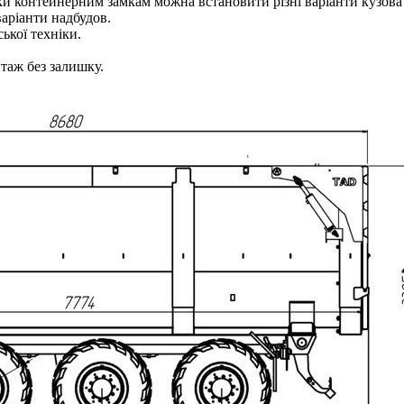
и контейнерним замкам можна встановити різні варіанти кузова (
варіанти надбудов.
ької техніки.
таж без залишку.