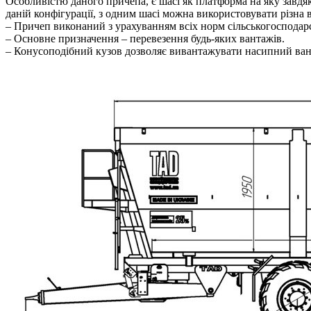
Особливістю даного причепа, є шасі як платформа на яку завдяк
даній конфігурації, з одним шасі можна використовувати різна 
– Причеп виконаний з урахуванням всіх норм сільськогосподарс
– Основне призначення – перевезення будь-яких вантажів.
– Конусоподібний кузов дозволяє вивантажувати насипний ван