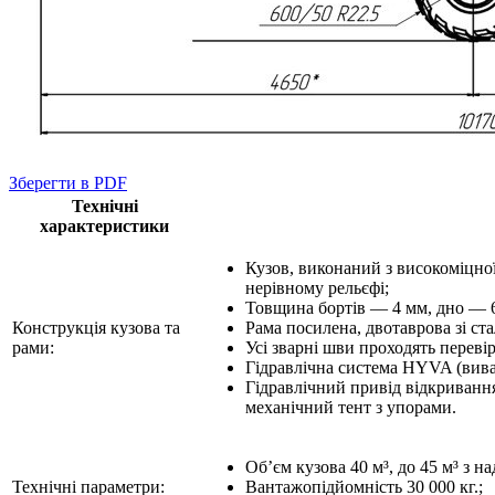
Зберегти в PDF
Технічні
характеристики
Кузов, виконаний з високоміцно
нерівному рельєфі;
Товщина бортів — 4 мм, дно — 6
Конструкція кузова та
Рама посилена, двотаврова зі ст
рами:
Усі зварні шви проходять перев
Гідравлічна система HYVA (вива
Гідравлічний привід відкривання
механічний тент з упорами.
Об’єм кузова 40 м³, до 45 м³ з н
Технічні параметри:
Вантажопідйомність 30 000 кг.;