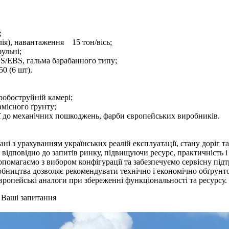
;
лія), навантаження 15 тон/вісь;
рульні;
/EBS, гальма барабанного типу;
0 (6 шт).
обоструйній камері;
місного ґрунту;
ої до механічних пошкоджень, фарби європейських виробників.
ані з урахуванням українських реалій експлуатації, стану доріг т
ідповідно до запитів ринку, підвищуючи ресурс, практичність і 
допомагаємо з вибором конфігурації та забезпечуємо сервісну під
бництва дозволяє рекомендувати технічно і економічно обґрунто
європейські аналоги при збереженні функціональності та ресурсу.
а Ваші запитання