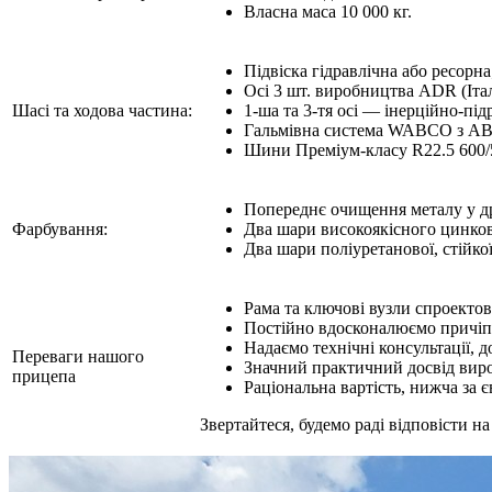
Власна маса 10 000 кг.
Підвіска гідравлічна або ресорна
Осі 3 шт. виробництва ADR (Іта
Шасі та ходова частина:
1-ша та 3-тя осі — інерційно-під
Гальмівна система WABCO з ABS
Шини Преміум-класу R22.5 600/5
Попереднє очищення металу у др
Фарбування:
Два шари високоякісного цинков
Два шари поліуретанової, стійк
Рама та ключові вузли спроектов
Постійно вдосконалюємо причіп в
Надаємо технічні консультації, 
Переваги нашого
Значний практичний досвід виро
прицепа
Раціональна вартість, нижча за 
Звертайтеся, будемо раді відповісти н