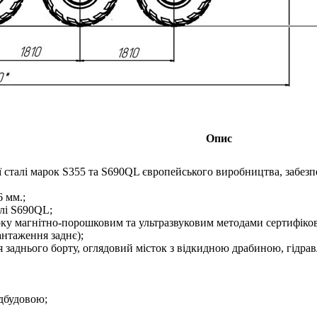
Опис
ї сталі марок S355 та S690QL європейського виробництва, забезп
 мм.;
алі S690QL;
ірку магнітно-порошковим та ультразвуковим методами сертифіко
нтаження заднє);
 заднього борту, оглядовий місток з відкидною драбиною, гідрав
адбудовою;