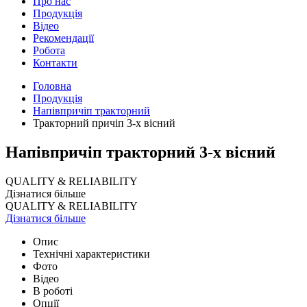
Про нас
Продукція
Відео
Рекомендації
Робота
Контакти
Головна
Продукція
Напівпричіп тракторний
Тракторний причіп 3-х вісний
Напівпричіп тракторний 3-х вісний
QUALITY & RELIABILITY
Дізнатися більше
QUALITY & RELIABILITY
Дізнатися більше
Опис
Технічні характеристики
Фото
Відео
В роботі
Опції