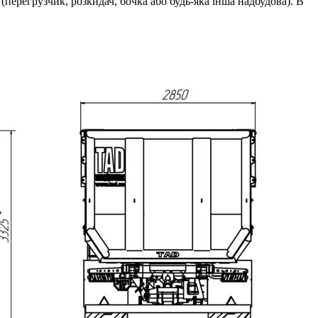
перегрузчик, розкидач, бочка або будь-яка інша надбудова). В