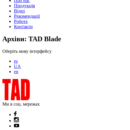
Про нас
Продукція
Відео
Рекомендації
Робота
Контакти
Архіви:
TAD Blade
Оберіть мову інтерфейсу
ru
UA
en
Ми в соц. мережах