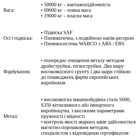
• 50000 кг – вантажопідйомність
Вага:
• 69000 кг – повна маса
• 19000 кг – власна маса
• Підвіска SAF
Осі і підвіска:
• Пневматична, з подвійною напів-ресорою
• Пневмосистема WABCO з ABS / EBS
• попереднє очищення металу методом
дробеструйки, піскоструйки. Два шару
Фарбування:
високоякісного грунту і два шари стійкою
до пошкоджень фарби європейських
виробників
• високоякісна машинобудівна сталь S690,
S350 вітчизняного або імпортного
виробництва, з високими параметрами
Метал:
пружності і міцності
• контроль якості зварних швів здійснюється
магнітно-порошковим методом,
спеціалістом з відповідним сертифікатом