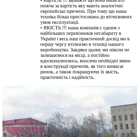
• Вартість !!! зауважте що вона набагато
нижча за вартість яку мають аналогічні
європейські причепи. При тому що наша
техніка більш пристосована до вітчизняних
умов експлуатації.
• ЯКІСТЬ !!! наша компанія є одним з
найбільших перевізників негабариту в
Україні і весь наш практичний досвід ми в
першу чергу втілюємо в техніці нашого
виробництва. Завдяки цьому ми ніколи не
залишаємося на місці, а постійно
вдосконалюємось, вносячи необхідні зміни
в конструкції причепів, як того вимагає
ринок, а також покращуючи їх якість,
практичність і надійність.