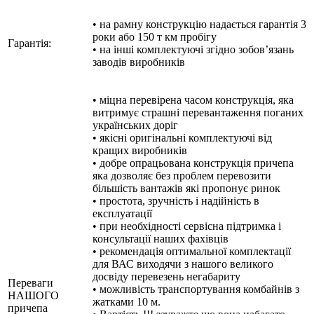
• на рамну конструкцію надається гарантія 3
роки або 150 т км пробігу
Гарантія:
• на інші комплектуючі згідно зобов’язань
заводів виробників
• міцна перевірена часом конструкція, яка
витримує страшні перевантаження поганих
українських доріг
• якісні оригінальні комплектуючі від
кращих виробників
• добре опрацьована конструкція причепа
яка дозволяє без проблем перевозити
більшість вантажів які пропонує ринок
• простота, зручність і надійність в
експлуатації
• при необхідності сервісна підтримка і
консультації наших фахівців
• рекомендація оптимальної комплектації
для ВАС виходячи з нашого великого
досвіду перевезень негабариту
Переваги
• можливість транспортування комбайнів з
НАШОГО
жатками 10 м.
причепа